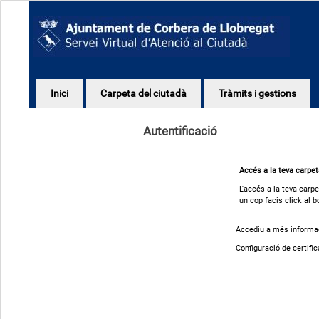
Inici
Carpeta del ciutadà
Tràmits i gestions
Autentificació
Accés a la teva carpe
L'accés a la teva carpe
un cop facis click al b
Accediu a més informaci
Configuració de certific