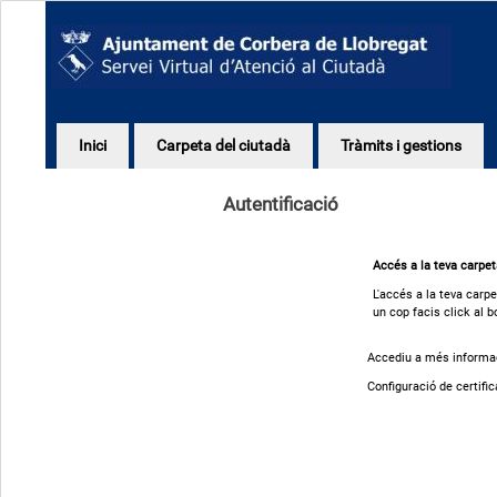
Inici
Carpeta del ciutadà
Tràmits i gestions
Autentificació
Accés a la teva carpe
L'accés a la teva carpe
un cop facis click al b
Accediu a més informaci
Configuració de certific