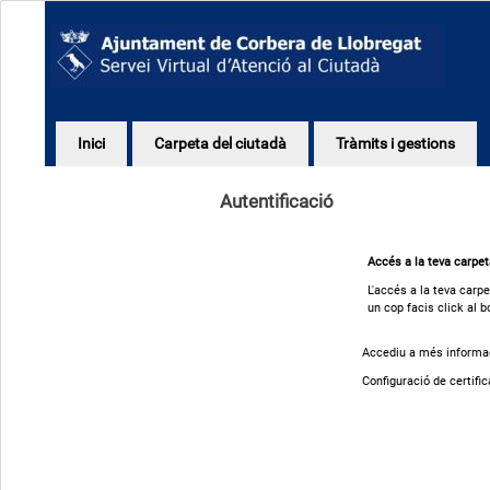
Inici
Carpeta del ciutadà
Tràmits i gestions
Autentificació
Accés a la teva carpe
L'accés a la teva carpe
un cop facis click al b
Accediu a més informaci
Configuració de certific