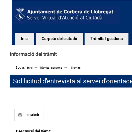
Inici
Carpeta del ciutadà
Tràmits i gestions
Informació del tràmit
Sou a:
Inici
>>
Tràmits i gestions
>>
Tràmits
Sol·licitud d'entrevista al servei d'orient
Imprimir
Descripció del tràmit